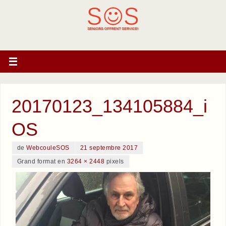
20170123_134105884_i
OS
de
WebcouleSOS
21 septembre 2017
Grand format en
3264 × 2448
pixels