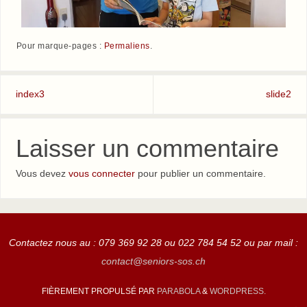
Pour marque-pages :
Permaliens
.
index3
slide2
Laisser un commentaire
Vous devez
vous connecter
pour publier un commentaire.
Contactez nous au : 079 369 92 28 ou 022 784 54 52 ou par mail :
contact@seniors-sos.ch
FIÈREMENT PROPULSÉ PAR
PARABOLA
&
WORDPRESS.