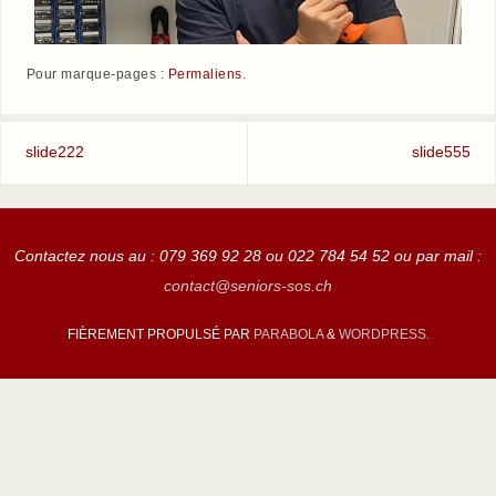
Pour marque-pages :
Permaliens
.
slide222
slide555
Contactez nous au : 079 369 92 28 ou 022 784 54 52 ou par mail :
contact@seniors-sos.ch
FIÈREMENT PROPULSÉ PAR
PARABOLA
&
WORDPRESS.